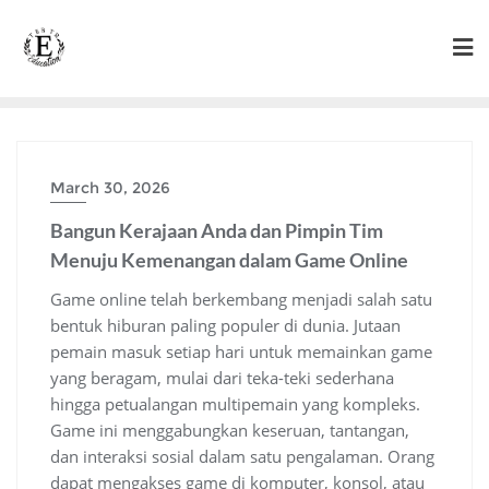
Skip
to
content
March 30, 2026
Bangun Kerajaan Anda dan Pimpin Tim
Menuju Kemenangan dalam Game Online
Game online telah berkembang menjadi salah satu
bentuk hiburan paling populer di dunia. Jutaan
pemain masuk setiap hari untuk memainkan game
yang beragam, mulai dari teka-teki sederhana
hingga petualangan multipemain yang kompleks.
Game ini menggabungkan keseruan, tantangan,
dan interaksi sosial dalam satu pengalaman. Orang
dapat mengakses game di komputer, konsol, atau