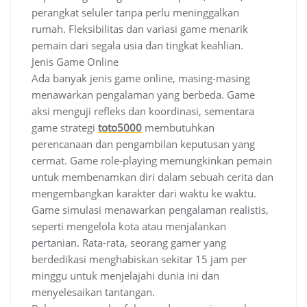
perangkat seluler tanpa perlu meninggalkan
rumah. Fleksibilitas dan variasi game menarik
pemain dari segala usia dan tingkat keahlian.
Jenis Game Online
Ada banyak jenis game online, masing-masing
menawarkan pengalaman yang berbeda. Game
aksi menguji refleks dan koordinasi, sementara
game strategi
toto5000
membutuhkan
perencanaan dan pengambilan keputusan yang
cermat. Game role-playing memungkinkan pemain
untuk membenamkan diri dalam sebuah cerita dan
mengembangkan karakter dari waktu ke waktu.
Game simulasi menawarkan pengalaman realistis,
seperti mengelola kota atau menjalankan
pertanian. Rata-rata, seorang gamer yang
berdedikasi menghabiskan sekitar 15 jam per
minggu untuk menjelajahi dunia ini dan
menyelesaikan tantangan.