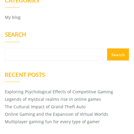
CATEGORIES
My blog
SEARCH
Search
RECENT POSTS
Exploring Psychological Effects of Competitive Gaming
Legends of mystical realms rise in online games
The Cultural Impact of Grand Theft Auto
Online Gaming and the Expansion of Virtual Worlds
Multiplayer gaming fun for every type of gamer