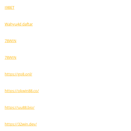
I9BET
Wahyu4d daftar
78WIN
78WIN
https://go8.onl/
https://okwin88.co/
https://uu88.bio/
https://32win.dev/