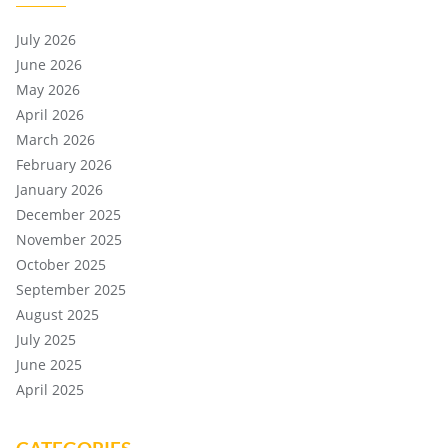
July 2026
June 2026
May 2026
April 2026
March 2026
February 2026
January 2026
December 2025
November 2025
October 2025
September 2025
August 2025
July 2025
June 2025
April 2025